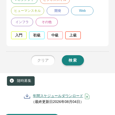
ヒューマンスキル
開発
Web
インフラ
その他
入門
初級
中級
上級
クリア
検索
随時募集
年間スケジュールダウンロード
（最終更新日2026年08月04日）