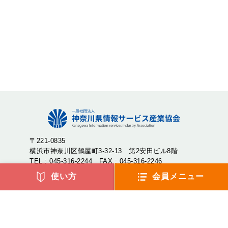
〒221-0835
横浜市神奈川区鶴屋町3-32-13 第2安田ビル8階
TEL : 045-316-2244 FAX : 045-316-2246
使い方
会員メニュー
神奈川県情報サービス産業協会（神情協・しんじょうきょ
う）は、神奈川県内のIT企業が集まり、産業の発展や地域社
会への貢献を目的として設立された一般社団法人です。