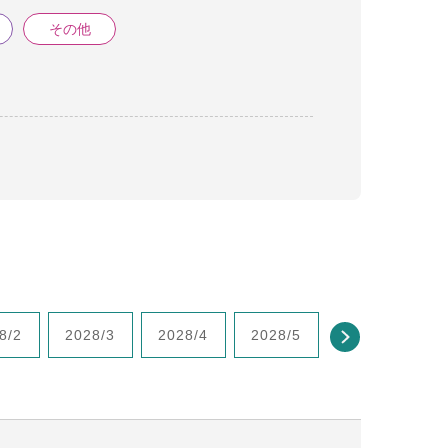
その他
8/2
2028/3
2028/4
2028/5
2028/6
2