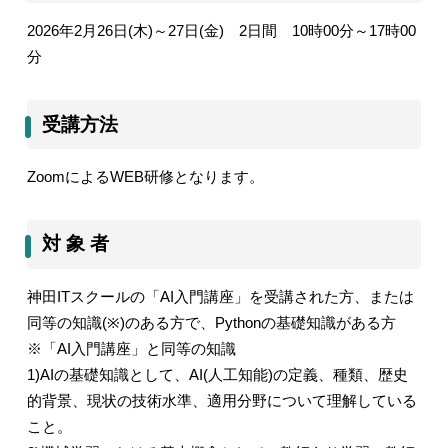
2026
年
2
月
26
日
(
木
)
～
27
日
(
金
)
2
日間
10
時
00
分～
17
時
00
分
受講方法
Zoom
による
WEB
研修となります。
対 象 者
神田
IT
スクールの「
AI
入門講座」を受講された方、または
同等の知識
(※)
のある方で、
Python
の基礎知識がある方
※「
AI
入門講座」と同等の知識
1)AI
の基礎知識として、
AI(
人工知能
)
の定義、種類、歴史
的背景、現状の技術水準、適用分野について理解している
こと。