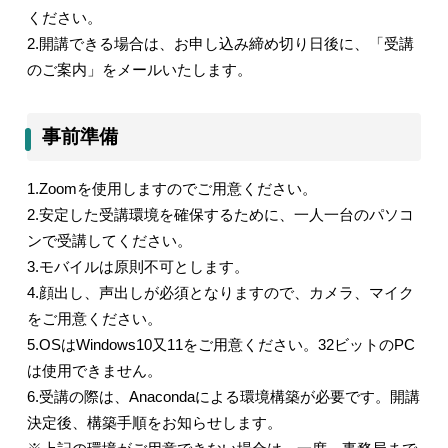
ください。
2.
開講できる場合は、お申し込み締め切り日後に、「受講
のご案内」をメールいたします。
事前準備
1.Zoom
を使用しますのでご用意ください。
2.
安定した受講環境を確保するために、一人一台のパソコ
ンで受講してください。
3.
モバイルは原則不可とします。
4.
顔出し、声出しが必須となりますので、カメラ、マイク
をご用意ください。
5.OS
は
Windows10
又
11
をご用意ください。
32
ビットの
PC
は使用できません。
6.
受講の際は、
Anaconda
による環境構築が必要です。開講
決定後、構築手順をお知らせします。