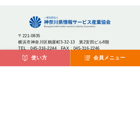
〒221-0835
横浜市神奈川区鶴屋町3-32-13 第2安田ビル8階
TEL : 045-316-2244 FAX : 045-316-2246
使い方
会員メニュー
神奈川県情報サービス産業協会（神情協・しんじょうきょ
う）は、神奈川県内のIT企業が集まり、産業の発展や地域社
会への貢献を目的として設立された一般社団法人です。
アクセス
よくあるご質問
リンク集
サイトマップ
環境宣言
プライバシーポリシー
(c) 2023 Kanagawa Information service industry Association.