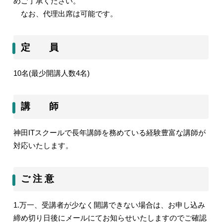
めご了承ください。
なお、代理出席は可能です。
定 員
10
名
(
最少開講人数
4
名
)
講 師
神田
IT
スクールで長年講師を務めている経験豊富な講師が
対応いたします。
ご 注 意
1.
万一、受講者が少なく開講できない場合は、お申し込み
締め切り日後にメールにてお知らせいたしますのでご確認