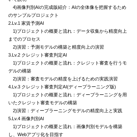
4)
画像判別
AI
の完成版紹介：
AI
の全体像を把握するため
のサンプルプロジェクト
2.Lv.1
家賃予測
AI
1)
プロジェクトの概要と流れ：データ収集から精度向上
までのプロセス
2)
演習：予測モデルの構築と精度向上の演習
3.Lv.2
クレジット審査判定
AI
1)
プロジェクトの概要と流れ：クレジット審査を行うモ
デルの構築
2)
演習：審査モデルの精度を上げるための実践演習
4.Lv.3
クレジット審査判定
AI(
ディープラーニング版
)
1)
プロジェクトの概要と流れ：ディープラーニングを用
いたクレジット審査モデルの構築
2)
演習：ディープラーニングモデルの精度向上と実践
5.Lv.4
画像判別
AI
1)
プロジェクトの概要と流れ：画像判別モデルを構築
し、
Web
アプリ化を目指す