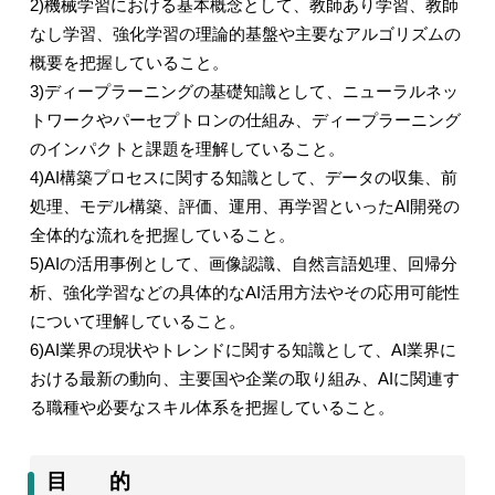
2)
機械学習における基本概念として、教師あり学習、教師
なし学習、強化学習の理論的基盤や主要なアルゴリズムの
概要を把握していること。
3)
ディープラーニングの基礎知識として、ニューラルネッ
トワークやパーセプトロンの仕組み、ディープラーニング
のインパクトと課題を理解していること。
4)AI
構築プロセスに関する知識として、データの収集、前
処理、モデル構築、評価、運用、再学習といった
AI
開発の
全体的な流れを把握していること。
5)AI
の活用事例として、画像認識、自然言語処理、回帰分
析、強化学習などの具体的な
AI
活用方法やその応用可能性
について理解していること。
6)AI
業界の現状やトレンドに関する知識として、
AI
業界に
おける最新の動向、主要国や企業の取り組み、
AI
に関連す
る職種や必要なスキル体系を把握していること。
目 的