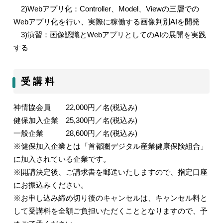
2)Web
アプリ化：
Controller
、
Model
、
View
の三層での
Web
アプリ化を行い、実際に稼働する画像判別
AI
を開発
3)
演習：画像認識と
Web
アプリとしての
AI
の展開を実践
する
受 講 料
神情協会員
22,000
円／名
(
税込み
)
健保加入企業
25,300
円／名
(
税込み
)
一般企業
28,600
円／名
(
税込み)
※健保加入企業とは「首都圏デジタル産業健康保険組合」
に加入されている企業です。
※開講決定後、ご請求書を郵送いたしますので、指定口座
にお振込みください。
※お申し込み締め切り後のキャンセルは、キャンセル料と
して受講料を全額ご負担いただくこととなりますので、予