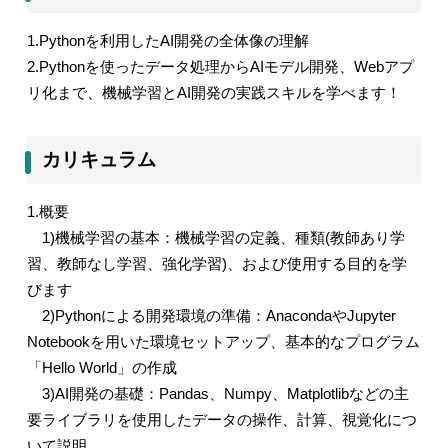
1.Python
を利用した
AI
開発の全体像の理解
2.Python
を使ったデータ処理から
AI
モデル開発、
Web
アプ
リ化まで、機械学習と
AI
開発の実践スキルを学べます！
カリキュラム
1.
概要
1)
機械学習の基本：機械学習の定義、種類
(
教師あり学
習、教師なし学習、強化学習
)
、および使用する目的を学
びます
2)Python
による開発環境の準備：
Anaconda
や
Jupyter
Notebook
を用いた環境セットアップ、基本的なプログラム
「
Hello World
」の作成
3)AI
開発の基礎：
Pandas
、
Numpy
、
Matplotlib
などの主
要ライブラリを使用したデータの操作、計算、視覚化につ
いて説明