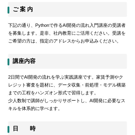
ご 案 内
下記の通り、
Python
で作る
AI
開発の流れ入門講座
の受講者
を募集します。是非、社内教育にご活用ください。受講を
ご希望の方は、指定のアドレスからお申込みください。
講座内容
2
日間で
AI
開発の流れを学ぶ実践講座です。家賃予測やク
レジット審査を題材に、データ収集・前処理・モデル構築
までの工程をハンズオン形式で習得します。
少人数制で講師がしっかりサポートし、
AI
開発に必要なス
キルを体系的に学べます。
日 時