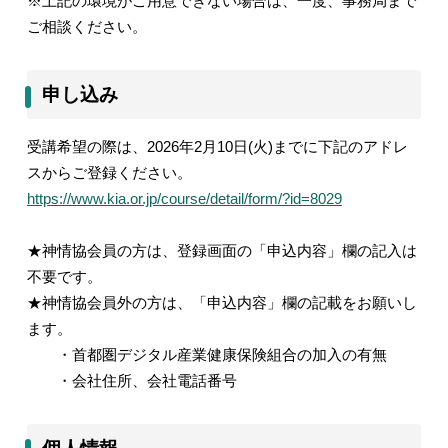
※上記の環境がご用意できない場合は、一度、事務局まで
ご相談ください。
申し込み
受講希望の際は、
2026
年
2
月
10
日
(
火
)
までに下記のアドレ
スからご登録ください。
https://www.kia.or.jp/course/detail/form/?id=8029
★神情協会員の方は、登録画面の「申込内容」欄の記入は
不要です。
★神情協会員外の方は、「申込内容」欄の記載をお願いし
ます。
・首都圏デジタル産業健康保険組合の加入の有無
・会社住所、会社電話番号