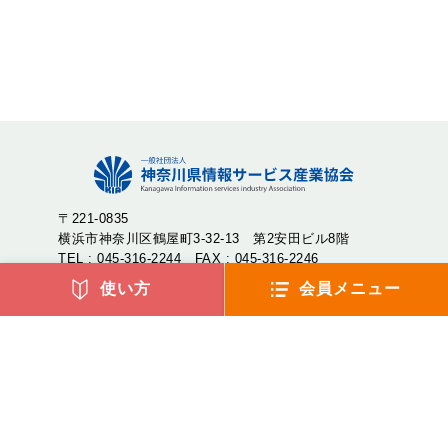
〒221-0835
横浜市神奈川区鶴屋町3-32-13 第2安田ビル8階
TEL : 045-316-2244 FAX : 045-316-2246
使い方
会員メニュー
神奈川県情報サービス産業協会（神情協・しんじょうきょ
う）は、神奈川県内のIT企業が集まり、産業の発展や地域社
会への貢献を目的として設立された一般社団法人です。
アクセス
よくあるご質問
リンク集
サイトマップ