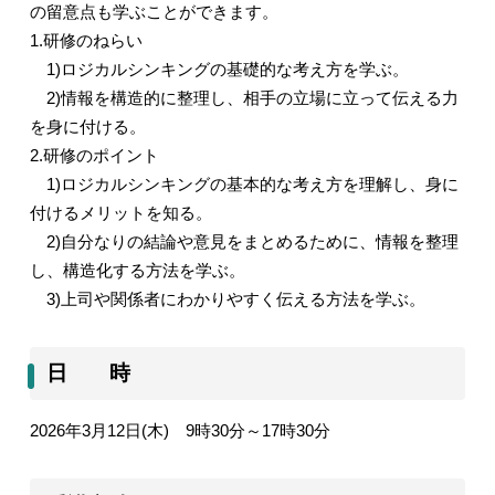
の留意点も学ぶことができます。
1.
研修のねらい
1)
ロジカルシンキングの基礎的な考え方を学ぶ。
2)
情報を構造的に整理し、相手の立場に立って伝える力
を身に付ける。
2.
研修のポイント
1)
ロジカルシンキングの基本的な考え方を理解し、身に
付けるメリットを知る。
2)
自分なりの結論や意見をまとめるために、情報を整理
し、構造化する方法を学ぶ。
3)
上司や関係者にわかりやすく伝える方法を学ぶ。
日 時
2026
年
3
月
12
日
(
木
)
9
時
30
分～
17
時
30
分