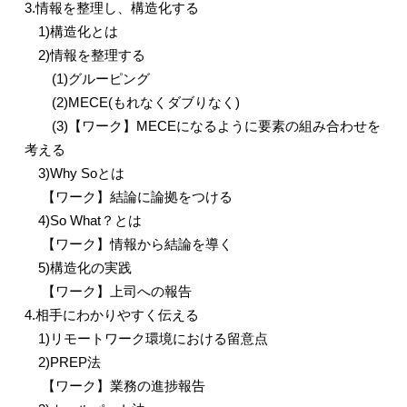
3.
情報を整理し、構造化する
1)
構造化とは
2)
情報を整理する
(1)
グルーピング
(2)MECE(
もれなくダブりなく
)
(3)
【ワーク】
MECE
になるように要素の組み合わせを
考える
3)Why So
とは
【ワーク】結論に論拠をつける
4)So What
？とは
【ワーク】情報から結論を導く
5)
構造化の実践
【ワーク】上司への報告
4.
相手にわかりやすく伝える
1)
リモートワーク環境における留意点
2)PREP
法
【ワーク】業務の進捗報告