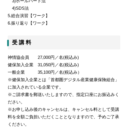
3)
ホールパート法
4)SDS
法
5.
総合演習【ワーク】
6.
振り返り【ワーク】
受 講 料
神情協会員
27,000
円／名
(
税込み
)
健保加入企業
31,050
円／名
(
税込み
)
一般企業
35,100
円／名
(
税込み）
※健保加入企業とは「首都圏デジタル産業健康保険組合」
に加入されている企業です。
※ご請求書を郵送いたしますので、指定口座にお振込みく
ださい。
※お申し込み後のキャンセルは、キャンセル料として受講
料を全額ご負担いただくこととなりますので、予めご了承
ください。