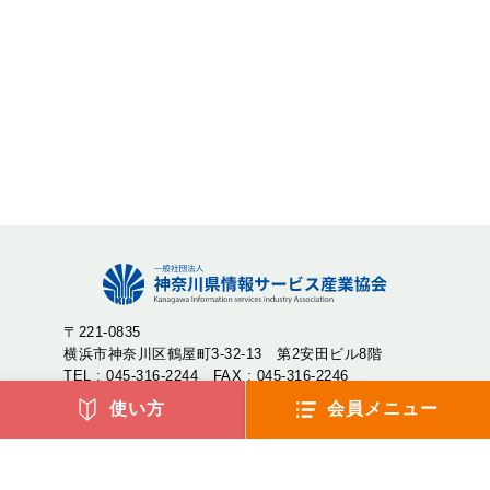
〒221-0835
横浜市神奈川区鶴屋町3-32-13 第2安田ビル8階
TEL : 045-316-2244 FAX : 045-316-2246
使い方
会員メニュー
神奈川県情報サービス産業協会（神情協・しんじょうきょ
う）は、神奈川県内のIT企業が集まり、産業の発展や地域社
会への貢献を目的として設立された一般社団法人です。