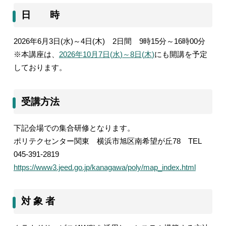
日 時
2026
年
6
月
3
日
(
水
)
～
4
日
(
木
)
2
日間
9
時
15
分～
16
時
00
分
※本講座は、
2026
年
10
月
7
日
(
水
)
～
8
日
(
木
)
にも開講を予定
しております。
受講方法
下記会場での集合研修となります。
ポリテクセンター関東 横浜市旭区南希望が丘
78
TEL
045-391-2819
https://www3.jeed.go.jp/kanagawa/poly/map_index.html
対 象 者