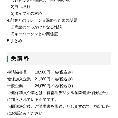
2)
自己理解
3)
タイプ別の対応
4.
顧客とのリレーショ深めるための話題
1)
商談のきっかけとなる雑談
2)
キーパーソンとの関係度
5.
まとめ
受 講 料
神情協会員
18,500
円／名
(
税込み
)
健保加入企業
21,280
円／名
(
税込み
)
一般企業
24,050
円／名
(
税込み）
※健保加入企業とは「首都圏デジタル産業健康保険組合」
に加入されている企業です。
※開講決定後、ご請求書を郵送いたしますので、指定口座
にお振込みください。