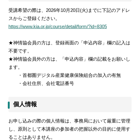
受講希望の際は、
2026
年
10
月
20
日
(
火
)
までに下記のアドレ
スからご登録ください。
https://www.kia.or.jp/course/detail/form/?id=8305
★神情協会員の方は、登録画面の「申込内容」欄の記入は
不要です。
★神情協会員外の方は、「申込内容」欄の記載をお願いし
ます。
・首都圏デジタル産業健康保険組合の加入の有無
・会社住所、会社電話番号
個人情報
お申し込みの際の個人情報は、事務局において厳重に管理
し、原則として本講座の参加者の把握以外の目的に使用す
ることはありません。