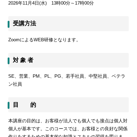
2026
年
11
月
4
日
(
水
)
13
時
00
分～
17
時
00
分
受講方法
Zoom
による
WEB
研修となります。
対 象 者
SE
、営業、
PM
、
PL
、
PG
、若手社員、中堅社員、ベテラ
ン社員
目 的
本講座の目的は、お客様が法人でも個人でも接点は個人対
個人が基本です。このコースでは、お客様との良好な関係
作りをするための基本的な知識とスキルの習得を図りま