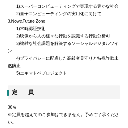
1)
スーパーコンピューティングで実現する豊かな社会
2)
量子コンピューティングの実用化に向けて
3.Now&Future Zone
1)
常時認証技術
2)
映像から人の様々な行動を認識する行動分析
AI
3)
複雑な社会課題を解決するソーシャルデジタルツイ
ン
4)
プライバシーに配慮した高齢者見守りと特殊詐欺未
然防止
5)
エキマトペプロジェクト
定 員
38
名
※定員を超えてのご参加はできません。予めご了承くださ
い。