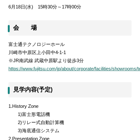
6
月
18
日
(
水
)
15
時
30
分～
17
時
00
分
会 場
富士通テクノロジーホール
川崎市中原区上小田中
4-1-1
※
JR
南武線 武蔵中原駅より徒歩
3
分
https://www.fujitsu.com/jp/about/corporate/facilities/showrooms/t
見学内容(予定)
1.History Zone
1)
富士形電話機
2)
リレー式自動計算機
3)
海底通信システム
2.Presentation Zone