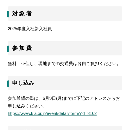
対 象 者
2025
年度入社新入社員
参 加 費
無料 ※但し、現地までの交通費は各自ご負担ください。
申し込み
参加希望の際は、
6
月
9
日
(
月
)
までに下記のアドレスからお
申し込みください。
https://www.kia.or.jp/event/detail/form/?id=8162