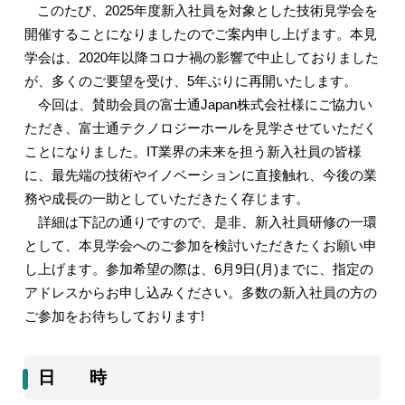
このたび、
2025
年度新入社員を対象とした技術見学会を
開催することになりましたのでご案内申し上げます。本見
学会は、
2020
年以降コロナ禍の影響で中止しておりました
が、多くのご要望を受け、
5
年ぶりに再開いたします。
今回は、賛助会員の富士通
Japan
株式会社様にご協力い
ただき、富士通テクノロジーホールを見学させていただく
ことになりました。
IT
業界の未来を担う新入社員の皆様
に、最先端の技術やイノベーションに直接触れ、今後の業
務や成長の一助としていただきたく存じます。
詳細は下記の通りですので、是非、新入社員研修の一環
として、本見学会へのご参加を検討いただきたくお願い申
し上げます。参加希望の際は、
6
月
9
日
(
月
)
までに、指定の
アドレスからお申し込みください。多数の新入社員の方の
ご参加をお待ちしております
!
日 時