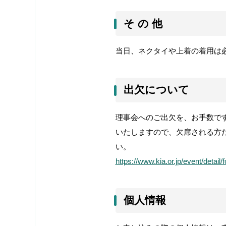
そ の 他
当日、ネクタイや上着の着用は
出欠について
理事会へのご出欠を、お手数で
いたしますので、欠席される方
い。
https://www.kia.or.jp/event/detail
個人情報