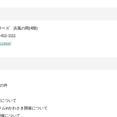
ワーズ 浜風の間
(4
階
)
-411-1111
access/
の件
催について
ラム
in
かわさき開催について
開催について