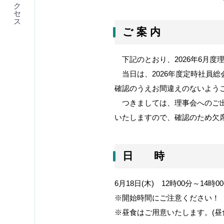
アクセス
ご 案 内
下記のとおり、
2026
年
6
月度
当日は、
2026
年度定時社員総
確認のうえお間違えのないよう
つきましては、理事会へのご
いたしますので、確認のため欠
日 時
6
月
18
日
(
木
)
12
時
00
分～
14
時
00
※開始時間にご注意ください！
※昼食はご用意いたします。
(
昼