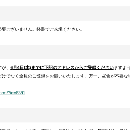
必要ございません。軽装でご来場ください。
すが、
6
月
4
日
(
木
)
までに下記のアドレスからご登録ください
ますよ
だけでなく全員のご登録をお願いいたします。万一、昼食が不要な
/form/?id=8391