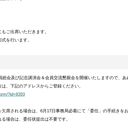
にもご出席いただきます。
彰式を行います。
員総会及び記念講演会＆会員交流懇親会を開催いたしますので、あ
方は、下記のアドレスからご登録ください。
/form/?id=8393
を欠席される場合は、
6
月
17
日事務局必着にて「委任」の手続きを
れる場合は、委任状提出は不要です。