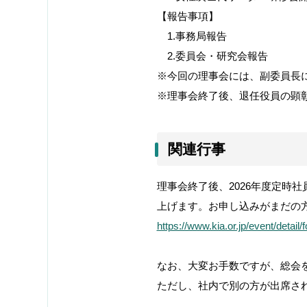
【報告事項】
1.
事務局報告
2.
委員会・研究会報告
※今回の理事会には、副委員長
※理事会終了後、退任役員の顕
関連行事
理事会終了後、
2026
年度定時社
上げます。お申し込みがまだの
https://www.kia.or.jp/event/detail
なお、大変お手数ですが、総会
ただし、社内で別の方が出席さ