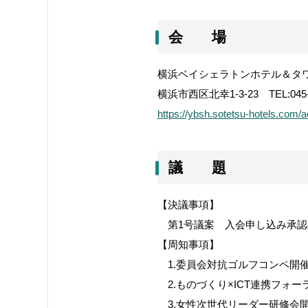
会 場
横浜ベイシェラトンホテル＆タ
横浜市西区北幸
1-3-23
TEL:045
https://ybsh.sotetsu-hotels.com/
議 題
【決議事項】
第
1
号議案 入会申し込み承認
【周知事項】
1.
委員会対抗ゴルフコンペ開
2.
ものづくり
×ICT
連携フォー
3.
女性次世代リーダー研修会