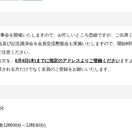
理事会を開催いたしますので、お忙しいところ恐縮ですが、ご出席
会及び記念講演会＆会員交流懇親会も実施いたしますので、開始時
ご注意ください。
出欠を、
6
月
4
日
(
木
)
までに指定のアドレスよりご登録ください
ます
席される方だけでなく全員のご登録をお願いいたします。
分
食
12
時
00
分～
12
時
30
分
)