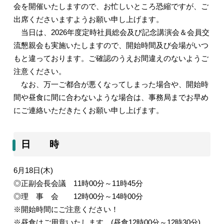
会を開催いたしますので、お忙しいところ恐縮ですが、ご
出席くださいますようお願い申し上げます。
当日は、
2026
年度定時社員総会及び記念講演会＆会員交
流懇親会も実施いたしますので、開始時間及び会場がいつ
もと違っております。ご確認のうえお間違えのないようご
注意ください。
なお、万一ご都合が悪くなってしまった場合や、開始時
間や昼食に間に合わないような場合は、事務局までお早め
にご連絡いただきたくお願い申し上げます。
日 時
6
月
18
日
(
木
)
◎正副会長会議
11
時
00
分～
11
時
45
分
◎理 事 会
12
時
00
分～
14
時
00
分
※開始時間にご注意ください！
※昼食はご用意いたします。
(
昼食
12
時
00
分～
12
時
30
分
)