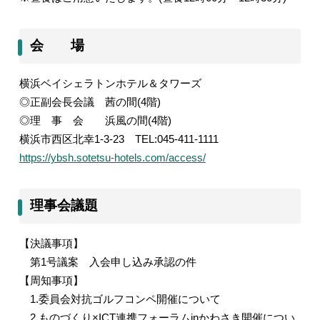
会 場
横浜ベイシェラトンホテル＆タワーズ
◎正副会長会議 茜の間
(4
階
)
◎理 事 会 浜風の間
(4
階
)
横浜市西区北幸
1-3-23
TEL:045-411-1111
https://ybsh.sotetsu-hotels.com/access/
理事会議題
【決議事項】
第
1
号議案 入会申し込み承認の件
【周知事項】
1.
委員会対抗ゴルフコンペ開催について
2.
ものづくり
×ICT
連携フォーラム
in
かわさき開催につい