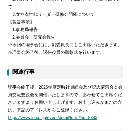
て
3.
女性次世代リーダー研修会開催について
【報告事項】
1.
事務局報告
2.
委員会・研究会報告
※今回の理事会には、副委員長にもご出席いただきます。
※理事会終了後、退任役員の顕彰式を行います。
関連行事
理事会終了後、
2026
年度定時社員総会及び記念講演会＆会
員交流懇親会を開催いたしますので、あわせてご出席くだ
さいますようお願い申し上げます。お申し込みがまだの方
は、下記のアドレスからご登録ください。
https://www.kia.or.jp/event/detail/form/?id=8393