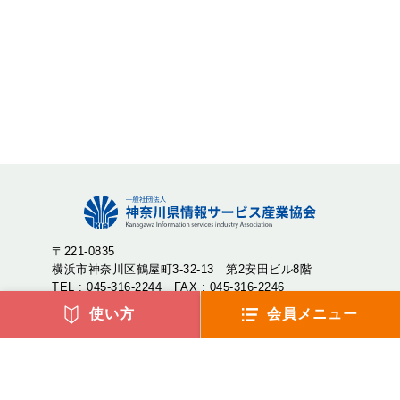
〒221-0835
横浜市神奈川区鶴屋町3-32-13 第2安田ビル8階
TEL : 045-316-2244 FAX : 045-316-2246
使い方
会員メニュー
神奈川県情報サービス産業協会（神情協・しんじょうきょ
う）は、神奈川県内のIT企業が集まり、産業の発展や地域社
会への貢献を目的として設立された一般社団法人です。