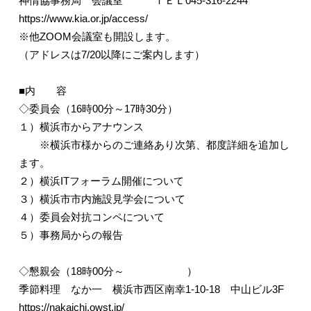
神情協事務局 会議室 ＴＥＬ045-316-2244
https://www.kia.or.jp/access/
※他ZOOM会議室も開設します。
（アドレスは7/20以降にご案内します）
■内 容
◇委員会（16時00分～17時30分）
１）横浜市からアナウンス
※横浜市様からのご連絡あり次第、都度詳細を追加し
ます。
２）横浜ITフォーラム開催について
３）横浜市市内施設見学会について
４）委員会対抗コンペについて
５）事務局からの報告
◇懇親会（18時00分～ ）
季節料理 なか一 横浜市西区南幸1-10-18 中山ビル3F
https://nakaichi.owst.jp/