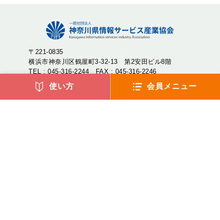
〒221-0835
横浜市神奈川区鶴屋町3-32-13 第2安田ビル8階
TEL : 045-316-2244 FAX : 045-316-2246
使い方
会員メニュー
神奈川県情報サービス産業協会（神情協・しんじょうきょ
う）は、神奈川県内のIT企業が集まり、産業の発展や地域社
会への貢献を目的として設立された一般社団法人です。
アクセス
よくあるご質問
リンク集
サイトマップ
環境宣言
プライバシーポリシー
(c) 2023 Kanagawa Information service industry Association.