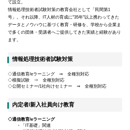
て設立。
情報処理技術者試験対策の教育会社として「民間第1
号」。それ以降、IT人材の育成に”35年”以上携わってきた
データとノウハウに基づく教育・研修を、学校から企業ま
で多くの団体・受講者へご提供してきた実績と経験があり
ます。
情報処理技術者試験対策
◇通信教育
/e
ラーニング
⇒
全種別対応
◇模擬試験 ⇒ 全種別対応
◇公開セミナー
/1
社向けセミナー
⇒
全種別対応
内定者/新入社員向け教育
◇通信教育
/e
ラーニング
・「
IT
基礎」関連