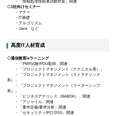
・「情報処理技術者試験対策」関連
◇
1
社向けセミナー
・マナー
・
IT
基礎
・アルゴリズム
・
Java
など
高度IT人材育成
◇通信教育
/e
ラーニング
・「
PMP
試験
/PDU
取得」関連
・「プロジェクトマネジメント（テクニカル系）」
・「プロジェクトマネジメント（ストラテジック
系）」
・「プロジェクトマネジメント（リーダーシップ
系）」
・「ビジネスアナリシス（
BABOK
）」関連
・「アジャイル」関連
・「要件定義
/
要求分析」関連
・「セキュリティ
/PCI DSS
」関連