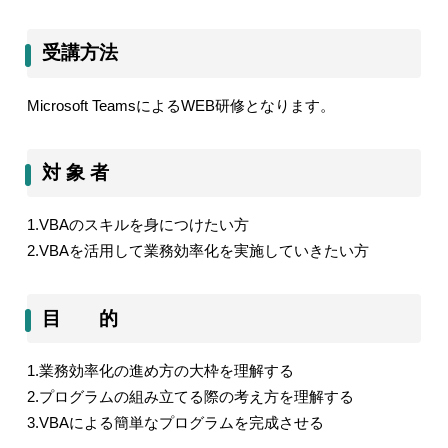
受講方法
Microsoft Teams
による
WEB
研修となります。
対 象 者
1.VBA
のスキルを身につけたい方
2.VBA
を活用して業務効率化を実施していきたい方
目 的
1.
業務効率化の進め方の大枠を理解する
2.
プログラムの組み立てる際の考え方を理解する
3.VBA
による簡単なプログラムを完成させる