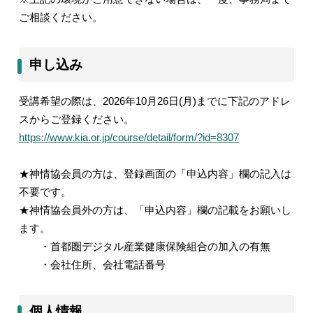
ご相談ください。
申し込み
受講希望の際は、
2026
年
10
月
26
日
(
月
)
までに下記のアドレ
スからご登録ください。
https://www.kia.or.jp/course/detail/form/?id=8307
★神情協会員の方は、登録画面の「申込内容」欄の記入は
不要です。
★神情協会員外の方は、「申込内容」欄の記載をお願いし
ます。
・首都圏デジタル産業健康保険組合の加入の有無
・会社住所、会社電話番号
個人情報