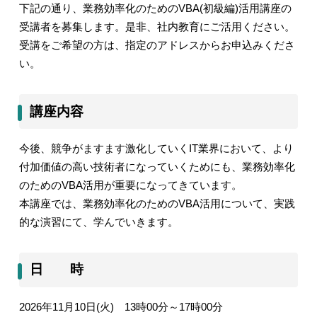
下記の通り、
業務効率化のための
VBA(
初級編
)
活用講座
の
受講者を募集します。是非、社内教育にご活用ください。
受講をご希望の方は、指定のアドレスからお申込みくださ
い。
講座内容
今後、競争がますます激化していく
IT
業界において、より
付加価値の高い技術者になっていくためにも、業務効率化
のための
VBA
活用が重要になってきています。
本講座では、業務効率化のための
VBA
活用について、実践
的な演習にて、学んでいきます。
日 時
2026
年
11
月
10
日
(
火
)
13
時
00
分～
17
時
00
分