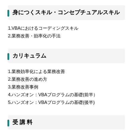
身につくスキル・コンセプチュアルスキル
1.VBA
におけるコーディングスキル
2.
業務改善・効率化の手法
カリキュラム
1.
業務効率化による業務改善
2.
業務改善の進め方
3.
業務改善事例
4.
ハンズオン：
VBA
プログラムの基礎
(
前半）
5.
ハンズオン：
VBA
プログラムの基礎
(
後半
)
受 講 料