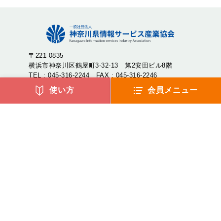
〒221-0835
横浜市神奈川区鶴屋町3-32-13 第2安田ビル8階
TEL : 045-316-2244 FAX : 045-316-2246
使い方
会員メニュー
神奈川県情報サービス産業協会（神情協・しんじょうきょ
う）は、神奈川県内のIT企業が集まり、産業の発展や地域社
会への貢献を目的として設立された一般社団法人です。
アクセス
よくあるご質問
リンク集
サイトマップ
環境宣言
プライバシーポリシー
(c) 2023 Kanagawa Information service industry Association.