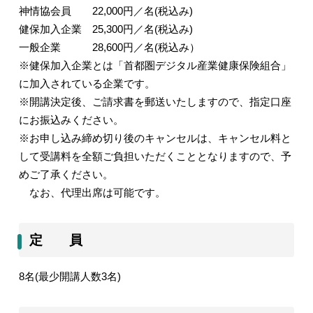
神情協会員
22,000
円／名
(
税込み
)
健保加入企業
25,300
円／名
(
税込み
)
一般企業
28,600
円／名
(
税込み）
※健保加入企業とは「首都圏デジタル産業健康保険組合」
に加入されている企業です。
※開講決定後、ご請求書を郵送いたしますので、指定口座
にお振込みください。
※お申し込み締め切り後のキャンセルは、キャンセル料と
して受講料を全額ご負担いただくこととなりますので、予
めご了承ください。
なお、代理出席は可能です。
定 員
8
名
(
最少開講人数
3
名
)