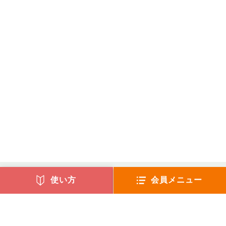
使い方
会員メニュー
〒221-0835
横浜市神奈川区鶴屋町3-32-13 第2安田ビル8階