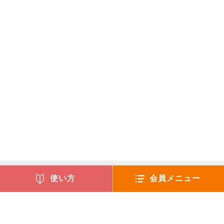
使い方
会員メニュー
〒221-0835
横浜市神奈川区鶴屋町3-32-13 第2安田ビル8階