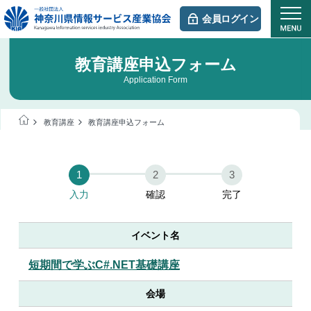
会員ログイン
教育講座申込フォーム
Application Form
教育講座
教育講座申込フォーム
1
2
3
入力
確認
完了
イベント名
短期間で学ぶC#.NET基礎講座
会場