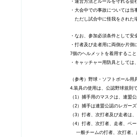
・運営方法とルールを守れる会
・大会中での事故については当
ただし試合中に怪我をされた場
・なお、参加必須条件として安
・打者及び走者用に両側か片側
7個のヘルメットを着用するこ
・キャッチャー用防具としては
（参考）野球・ソフトボール用具
4.装具の使用は、公認野球規
（1）捕手用のマスクは、連盟
（2）捕手は連盟公認のレガーズ
（3）打者、次打者及び走者は
（4）打者、次打者、走者、ベ
一般チームの打者、次打者、走