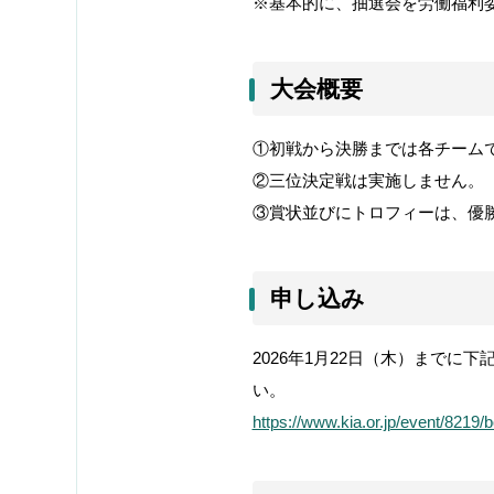
※基本的に、抽選会を労働福利
大会概要
①初戦から決勝までは各チーム
②三位決定戦は実施しません。
③賞状並びにトロフィーは、優
申し込み
2026年1月22日（木）まで
い。
https://www.kia.or.jp/event/8219