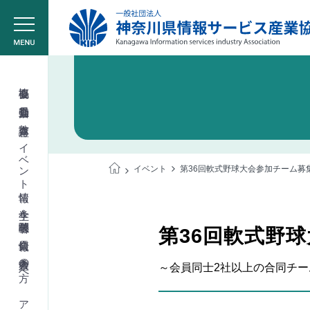
協会概要
委員会活動
教育講座
イベント情報
イベント
第36回軟式野球大会参加チーム募
学生＆学校関係者
第36回軟式野
会員情報
入会希望の方へ
～会員同士2社以上の合同チ