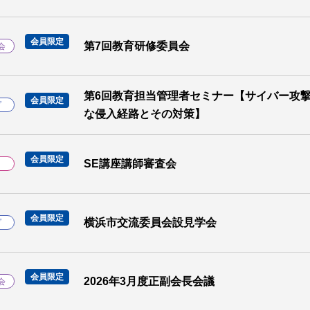
会員限定
第7回教育研修委員会
会
第6回教育担当管理者セミナー【サイバー攻
会員限定
プ
な侵入経路とその対策】
会員限定
SE講座講師審査会
会員限定
横浜市交流委員会設見学会
プ
会員限定
2026年3月度正副会長会議
会