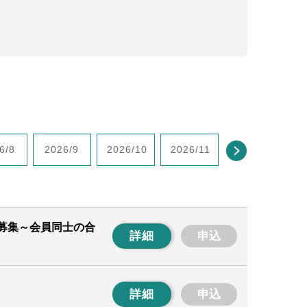
6/8
2026/9
2026/10
2026/11
2026/12
2
募集～会員同士の合
詳細
申込
詳細
申込