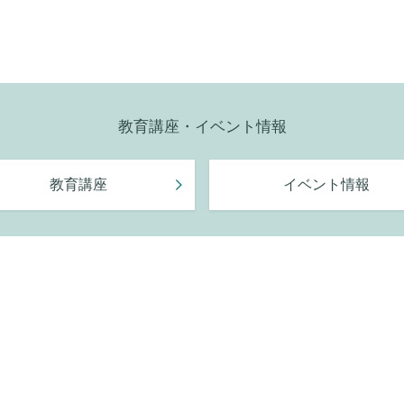
教育講座・イベント情報
教育講座
イベント情報
神奈川県情報サービス産業協会（神情協・しん
発展や地域社会への貢献を目的として設立さ
アクセス
よくあるご質問
リンク集