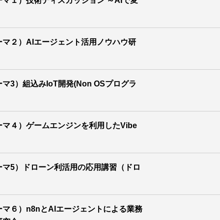
ーマ１）技術ディスカッション ～AIで変
ーマ２）AIエージェント活用ノウハウ研
マ3）組込みIoT開発(Non OSプログラ
ーマ４）ゲームエンジンを利用したVibe
テーマ5）ドローン利活用の応用講習（ドロ
ーマ６）n8nとAIエージェントによる業務