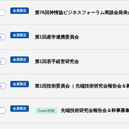
会員限定
第76回神情協ビジネスフォーラム商談会発表
ト
会員限定
第1回産学連携委員会
会
会員限定
第1回若手経営研究会
会
会員限定
第1回技術委員会（ 先端技術研究会報告会＆
会
会員限定
先端技術研究会報告会＆幹事募
プ
Zoom視聴