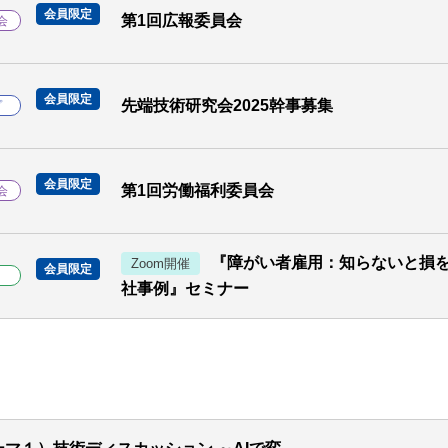
会員限定
第1回広報委員会
会
会員限定
先端技術研究会2025幹事募集
プ
会員限定
第1回労働福利委員会
会
『障がい者雇用：知らないと損
Zoom開催
会員限定
ト
社事例』セミナー