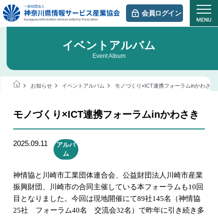
会員ログイン
イベントアルバム
Event Album
お知らせ
イベントアルバム
モノづくり×ICT連携フォーラムinかわさき
モノづくり×ICT連携フォーラムinかわさき
2025.09.11
アルバ
ム
神情協と川崎市工業団体連合会、公益財団法人川崎市産業
振興財団、川崎市の合同主催している本フォーラムも
10
回
目となりました。今回は現地開催にて
89
社
145
名（神情協
25
社 フォーラム
40
名 交流会
32
名）で昨年に引き続き多