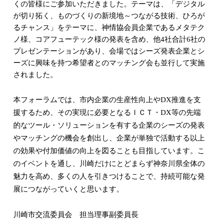
くの皆様にご参加いただきました。テーマは、「デジタル
が切り拓く、ものづくりの新境地～つながる技術、ひろが
るチャンス」をテーマに、神情協会員企業であるメタテク
ノ様、コアフューテック様の発表を含め、他
4
社合計
6
社の
プレゼンテーションがあり、会場ではシーズ発表企業とシ
ーズに興味を持つ希望者とのマッチング会も並行して実施
されました。
本フォーラムでは、市内企業の生産性向上や
DX
推進を支
援するため、その実現に必要となるＩＣＴ・
DX
等の先端
的なツール・ソリューションを有する企業のシーズの発表
やマッチングの機会を創出し、企業が単独で活動する以上
の効果や付加価値の向上を図ることも目指しています。こ
のイベントを通し、川崎だけにとどまらず神奈川県全体の
魅力を高め、多くの人を引きつけることで、持続可能な発
展につながっていくと思います。
川崎市交流委員会 担当理事副委員長