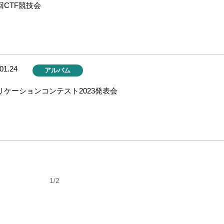
回CTF競技会
01.24
アルバム
リケーションコンテスト2023発表会
1/2