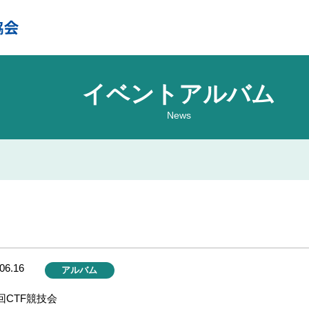
イベントアルバム
News
06.16
アルバム
回CTF競技会