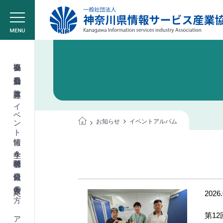
協会概要
委員会活動
教育講座
イベント情報
お知らせ
イベントアルバム
学生＆学校関係者
会員情報
入会希望の方へ
2026.
第12