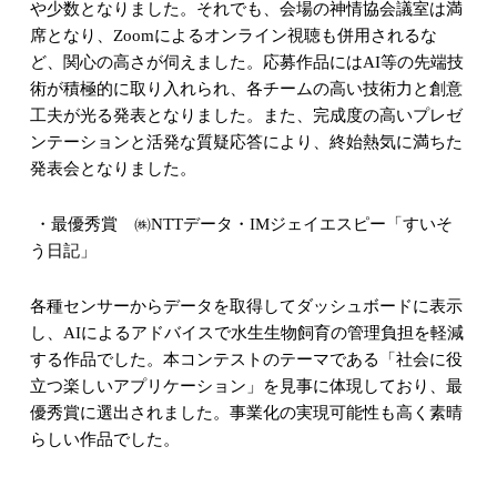
や少数となりました。それでも、会場の神情協会議室は満
席となり、
Zoom
によるオンライン視聴も併用されるな
ど、関心の高さが伺えました。応募作品には
AI
等の先端技
術が積極的に取り入れられ、各チームの高い技術力と創意
工夫が光る発表となりました。また、完成度の高いプレゼ
ンテーションと活発な質疑応答により、終始熱気に満ちた
発表会となりました。
・最優秀賞 ㈱
NTT
データ・
IM
ジェイエスピー「すいそ
う日記」
各種センサーからデータを取得してダッシュボードに表示
し、
AI
によるアドバイスで水生生物飼育の管理負担を軽減
する作品でした。本コンテストのテーマである「社会に役
立つ楽しいアプリケーション」を見事に体現しており、最
優秀賞に選出されました。事業化の実現可能性も高く素晴
らしい作品でした。