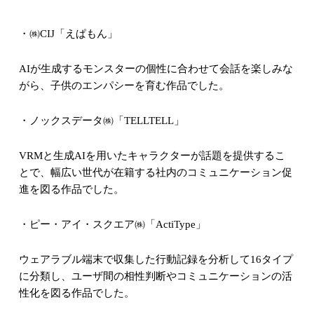
・㈱
CIJ
「えぱもん」
AI
が生成するモンスターの個性に合わせて会話を楽しみな
がら、子供のエンパシーを育む作品でした。
・ノックスデータ㈱「
TELLTELL
」
VRM
と生成
AI
を用いたキャラクターが話題を提供するこ
とで、幅広い世代が在籍する社内のコミュニケーション促
進を図る作品でした。
・ピー・アイ・スクエア㈱「
ActiType
」
ウェアラブル端末で収集した行動記録を分析して
16
タイプ
に分類し、ユーザ間の相性判断やコミュニケーションの活
性化を図る作品でした。