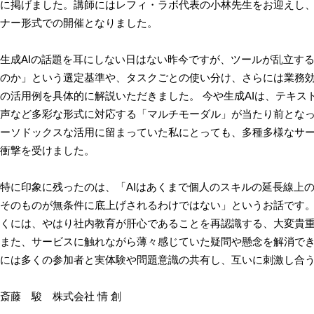
に掲げました。講師にはレフィ・ラボ代表の小林先生をお迎えし
ナー形式での開催となりました。
生成
AI
の話題を耳にしない日はない昨今ですが、ツールが乱立す
のか」という選定基準や、タスクごとの使い分け、さらには業務
の活用例を具体的に解説いただきました。 今や生成
AI
は、テキス
声など多彩な形式に対応する「マルチモーダル」が当たり前とな
ーソドックスな活用に留まっていた私にとっても、多種多様なサ
衝撃を受けました。
特に印象に残ったのは、「
AI
はあくまで個人のスキルの延長線上
そのものが無条件に底上げされるわけではない」というお話です
くには、やはり社内教育が肝心であることを再認識する、大変貴
また、サービスに触れながら薄々感じていた疑問や懸念を解消で
には多くの参加者と実体験や問題意識の共有し、互いに刺激し合
斎藤 駿 株式会社 情 創