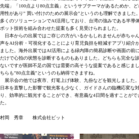
先端」「
100
点より
80
点主義」というサブテーマがあるためか、ど
用性があり
”
買い付けのための展示会
”
というのも理解できました
多くのソリューションで
AI
活用しており、台湾の強みである半導
ボット技術を組み合わせた提案も多く見受けられました。
日本からの出展ではご存じの方がいるかもしれませんが赤ちゃ
声を
AI
分析・可視化することにより育児負担を軽減すアプリ紹介
ました。海外出展では
AI
活用による緑内障の簡易診断や画面の前
だけで心拍の状態を診断するものもありました。どちらも完全な
ないですが医師不足の国では需要の高そうな提案であると感じま
ちらも
”80
点主義
”
というのも納得できますね。
展示会の他では夜市、灯篭上げ体験、九份などを観光しました
日本を直撃した影響で観光客も少なく、ガイドさんの臨機応変な
り、効率的に観光することができ、有意義な
4
日間を過すことがで
た。
村岡 秀章 株式会社ビット