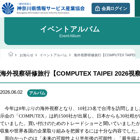
会員ログイン
イベントアルバム
Event Album
お知らせ
イベントアルバム
海外視察研修旅行【COMPUTEX TAIPEI 2
海外視察研修旅行【COMPUTEX TAIPEI 2026視
2026.06.02
アルバム
今年は
8
年ぶりの海外視察となり、
10
社
23
名で台湾を訪問しまし
示会の「
COMPUTEX
」は約
1500
社が出展し、日本からも
30
社程が
ていました。買い付けのためのトレードショーと聞いていました
収集や世界各国の企業取り組みを把握するには十分な内容でした
面白かったのは「未来の可能性より半年後の可能性」「最先端